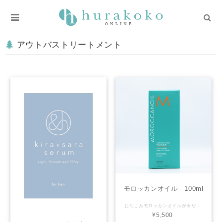
アウトバストリートメント
モロッカンオイル 100ml
おなじみモロッカンオイルが今だけ２５ml増量中。お値段据え置き。 アルガンオイル配合 乾かす前や後，お出かけ前など，いつでも使える万能オイル。 匂いもgood
¥5,500