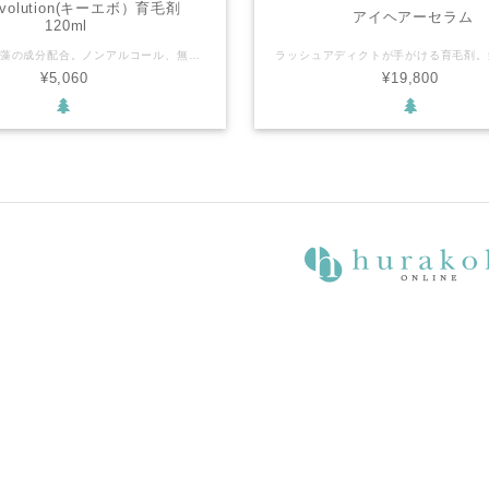
 Evolution(キーエボ）育毛剤
アイヘアーセラム
120ml
大分温泉水、藻の成分配合。ノンアルコール、無色無臭で 女性も使いやすい全身化粧水。 世界が認めた注目の発育メカニズム。 頭皮の繊維芽細胞を活性化。
¥5,060
¥19,800